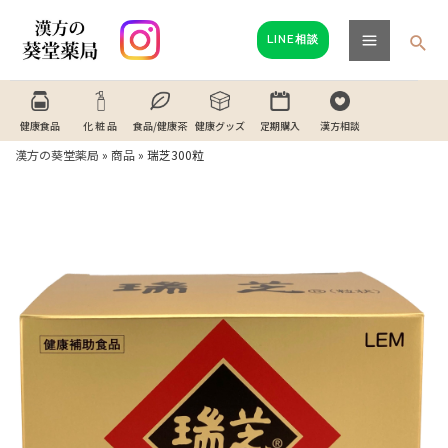
内
Main
容
検
LINE相談
Menu
索
を
ス
キ
健康食品
化 粧 品
食品/健康茶
健康グッズ
定期購入
漢方相談
ッ
漢方の葵堂薬局
»
商品
»
瑞芝300粒
プ