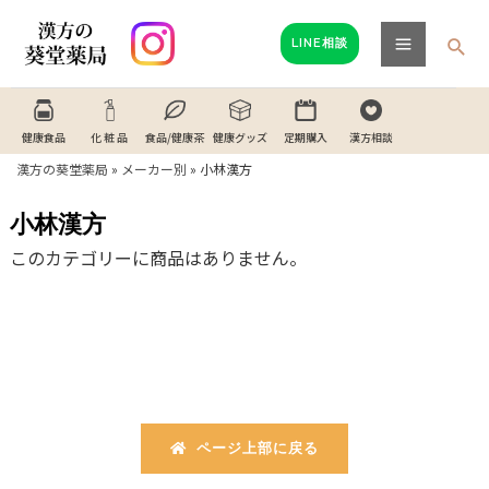
内
Main
容
検
LINE相談
Menu
索
を
ス
キ
健康食品
化 粧 品
食品/健康茶
健康グッズ
定期購入
漢方相談
ッ
漢方の葵堂薬局
»
メーカー別
»
小林漢方
プ
小林漢方
このカテゴリーに商品はありません。
ページ上部に戻る