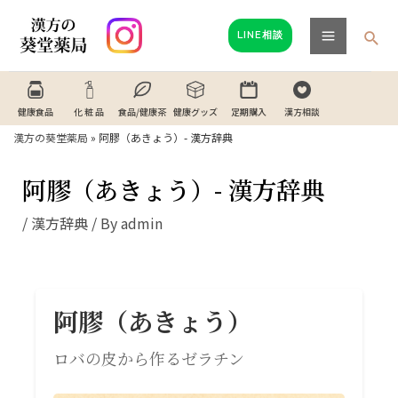
内
投
Main
容
稿
検
LINE相談
Menu
索
を
ナ
ス
ビ
キ
ゲ
健康食品
化 粧 品
食品/健康茶
健康グッズ
定期購入
漢方相談
ッ
ー
漢方の葵堂薬局
»
阿膠（あきょう）- 漢方辞典
プ
シ
阿膠（あきょう）- 漢方辞典
ョ
ン
/
漢方辞典
/ By
admin
阿膠（あきょう）
ロバの皮から作るゼラチン