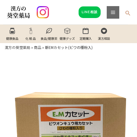
内
Main
容
検
LINE相談
Menu
索
を
ス
キ
健康食品
化 粧 品
食品/健康茶
健康グッズ
定期購入
漢方相談
ッ
漢方の葵堂薬局
»
商品
»
新EMカセット(ビワの種粉入)
プ