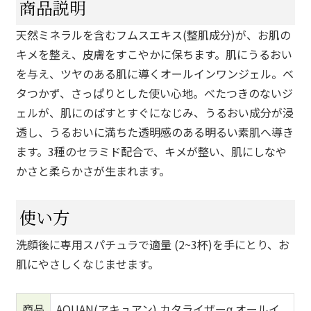
商品説明
天然ミネラルを含むフムスエキス(整肌成分)が、お肌の
キメを整え、皮膚をすこやかに保ちます。肌にうるおい
を与え、ツヤのある肌に導くオールインワンジェル。ベ
タつかず、さっぱりとした使い心地。べたつきのないジ
ェルが、肌にのばすとすぐになじみ、うるおい成分が浸
透し、うるおいに満ちた透明感のある明るい素肌へ導き
ます。3種のセラミド配合で、キメが整い、肌にしなや
かさと柔らかさが生まれます。
使い方
洗顔後に専用スパチュラで適量 (2~3杯)を手にとり、お
肌にやさしくなじませます。
商品
AQUAN(アキュアン) カタライザーα オールイ