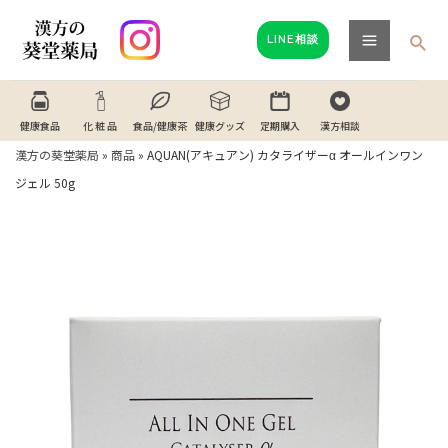
内
Main
容
検
LINE相談
Menu
索
を
ス
キ
健康食品
化 粧 品
食品/健康茶
健康グッズ
定期購入
漢方相談
ッ
漢方の葵堂薬局
»
商品
»
AQUAN(アキュアン) カタライザーα オールインワン
プ
ジェル 50g