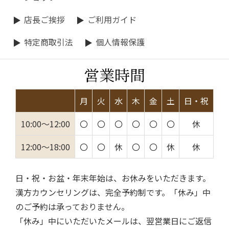
店長ご挨拶
ご利用ガイド
特定商取引法
個人情報保護
営業時間
月
火
水
木
金
土
日・祝
10:00～12:00
〇
〇
〇
〇
〇
〇
休
12:00～18:00
〇
〇
休
〇
〇
休
休
日・祝・お盆・年末年始は、お休みをいただきます。
漢方カウンセリングは、完全予約制です。「休み」中
のご予約は承っておりません。
「休み」中にいただいたメールは、翌営業日にご返信