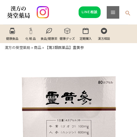
内
Main
容
検
LINE相談
Menu
索
を
ス
キ
健康食品
化 粧 品
食品/健康茶
健康グッズ
定期購入
漢方相談
ッ
漢方の葵堂薬局
»
商品
»
【第3類医薬品】霊黄参
プ