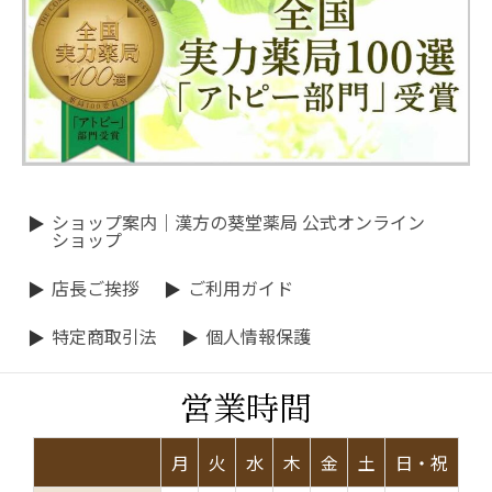
ショップ案内｜漢方の葵堂薬局 公式オンライン
ショップ
店長ご挨拶
ご利用ガイド
特定商取引法
個人情報保護
営業時間
月
火
水
木
金
土
日・祝