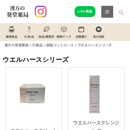
内
Main
容
検
LINE相談
Menu
索
を
ス
キ
健康食品
化 粧 品
食品/健康茶
健康グッズ
定期購入
漢方相談
ッ
漢方の葵堂薬局
»
化粧品
»
皮脂コントロール
»
ウエルハースシリーズ
プ
ウエルハースシリーズ
ウエルハースクレンジ