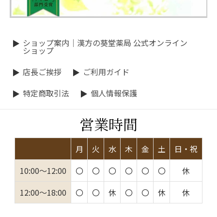
ショップ案内｜漢方の葵堂薬局 公式オンライン
ショップ
店長ご挨拶
ご利用ガイド
特定商取引法
個人情報保護
営業時間
月
火
水
木
金
土
日・祝
10:00～12:00
〇
〇
〇
〇
〇
〇
休
12:00～18:00
〇
〇
休
〇
〇
休
休