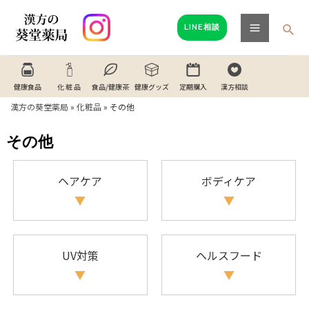
内
Main
容
検
LINE相談
Menu
索
を
ス
キ
健康食品
化 粧 品
食品/健康茶
健康グッズ
定期購入
漢方相談
ッ
漢方の葵堂薬局
»
化粧品
»
その他
プ
その他
ヘアケア
ボディケア
UV対策
ヘルスフード